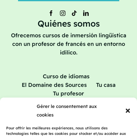
Quiénes somos
Ofrecemos cursos de inmersión lingüística
con un profesor de francés en un entorno
idílico.
Curso de idiomas
El Domaine des Sources
Tu casa
Tu profesor
Vacaciones de aprendizaje: cursos de
Gérer le consentement aux
repaso en francés
cookies
Tarifas
Blog
Póngase en contacto con
Pour offrir les meilleures expériences, nous utilisons des
technologies telles que les cookies pour stocker et/ou accéder aux