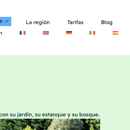
a
La región
Tarifas
Blog
n
 con su jardín, su estanque y su bosque.