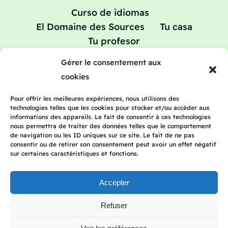
Curso de idiomas
El Domaine des Sources
Tu casa
Tu profesor
Vacaciones de aprendizaje: cursos de
Gérer le consentement aux
repaso en francés
cookies
Tarifas
Blog
Póngase en contacto con
Pour offrir les meilleures expériences, nous utilisons des
technologies telles que les cookies pour stocker et/ou accéder aux
informations des appareils. Le fait de consentir à ces technologies
nous permettra de traiter des données telles que le comportement
de navigation ou les ID uniques sur ce site. Le fait de ne pas
consentir ou de retirer son consentement peut avoir un effet négatif
2023 Frenchteacherhomestay | Todos los
sur certaines caractéristiques et fonctions.
derechos reservados | Aviso legal | Política
de privacidad
Accepter
Refuser
Français
(
Francés
)
English
(
Inglés
)