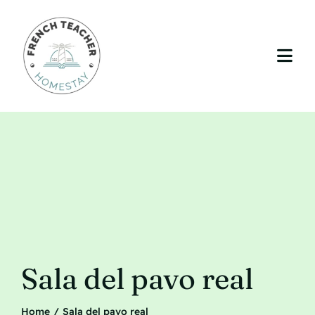
Skip
to
content
Togg
Navi
Curso de idiomas
Enseñanza
Su estancia
La región
Tarifas
Sala del pavo real
Blog
Home
Sala del pavo real