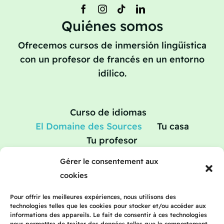
Quiénes somos
Ofrecemos cursos de inmersión lingüística
con un profesor de francés en un entorno
idílico.
Curso de idiomas
El Domaine des Sources
Tu casa
Tu profesor
Vacaciones de aprendizaje: cursos de
Gérer le consentement aux
repaso en francés
cookies
Tarifas
Blog
Póngase en contacto con
Pour offrir les meilleures expériences, nous utilisons des
technologies telles que les cookies pour stocker et/ou accéder aux
informations des appareils. Le fait de consentir à ces technologies
nous permettra de traiter des données telles que le comportement