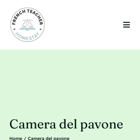
Skip
to
content
Togg
Navi
Casa
Insegnamento
Il vostro soggiorno
La regione
Tariffe
Camera del pavone
Blog
Home
Camera del pavone