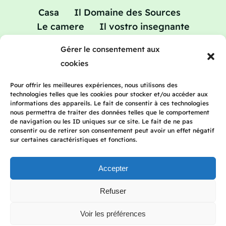
Casa
Il Domaine des Sources
Le camere
Il vostro insegnante
Vacanze studio: corsi di aggiornamento
Gérer le consentement aux
in francese
cookies
Tariffe
Blog
Contatto
Pour offrir les meilleures expériences, nous utilisons des
technologies telles que les cookies pour stocker et/ou accéder aux
informations des appareils. Le fait de consentir à ces technologies
nous permettra de traiter des données telles que le comportement
2023 Frenchteacherhomestay | Tutti i diritti
de navigation ou les ID uniques sur ce site. Le fait de ne pas
consentir ou de retirer son consentement peut avoir un effet négatif
riservati | Avviso legale | Informativa sulla
sur certaines caractéristiques et fonctions.
privacy
Accepter
Refuser
Français
(
Francese
)
English
(
Inglese
)
Deutsch
(
Tedesco
)
Italiano
Voir les préférences
Español
(
Spagnolo
)