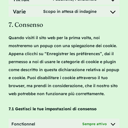
service
Consent
linkedin
Varie
to
Scopo in attesa di indagine
Consent
service
7. Consenso
to
tiktok
service
Quando visiti il sito web per la prima volta, noi
varie
mostreremo un popup con una spiegazione dei cookie.
Appena clicchi su “Enregistrer les préférences”, dai il
permesso a noi di usare le categorie di cookie e plugin
come descritto in questa dichiarazione relativa ai popup
e cookie. Puoi disabilitare i cookie attraverso il tuo
browser, ma prendi in considerazione, che il nostro sito
web potrebbe non funzionare più correttamente.
7.1 Gestisci le tue impostazioni di consenso
Fonctionnel
Sempre attivo