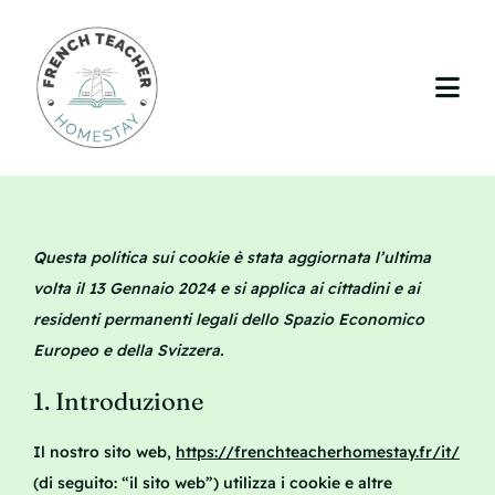
Skip
to
content
Togg
Navi
Casa
Insegnamento
Questa politica sui cookie è stata aggiornata l’ultima
Il vostro soggiorno
volta il 13 Gennaio 2024 e si applica ai cittadini e ai
residenti permanenti legali dello Spazio Economico
La regione
Europeo e della Svizzera.
1. Introduzione
Tariffe
Il nostro sito web,
https://frenchteacherhomestay.fr/it/
Blog
(di seguito: “il sito web”) utilizza i cookie e altre