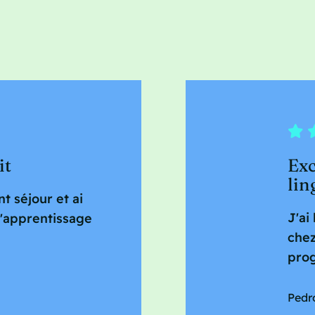
it
Exc
lin
nt séjour et ai
J'ai
l'apprentissage
chez
prog
Pedr