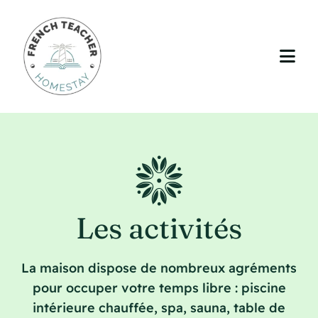
Passer
au
contenu
Togg
Navi
Accueil
Votre séjour
La région
Les activités
L’enseignement (optionnel)
La maison dispose de nombreux agréments
Tarifs
pour occuper votre temps libre : piscine
intérieure chauffée, spa, sauna, table de