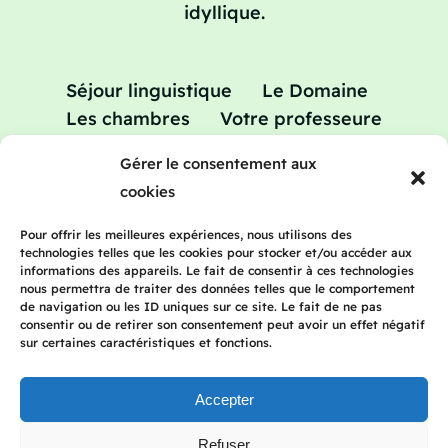
idyllique.
Séjour linguistique
Le Domaine
Les chambres
Votre professeure
Vacances apprenantes
Tarifs
Blog
Gérer le consentement aux
Contact
cookies
Pour offrir les meilleures expériences, nous utilisons des
technologies telles que les cookies pour stocker et/ou accéder aux
informations des appareils. Le fait de consentir à ces technologies
© 2023 Frenchteacherhomestay | Tous
nous permettra de traiter des données telles que le comportement
droits réservés |
Mentions légales
|
de navigation ou les ID uniques sur ce site. Le fait de ne pas
consentir ou de retirer son consentement peut avoir un effet négatif
Politique de confidentialité
|
Conditions
sur certaines caractéristiques et fonctions.
générales de vente
Accepter
Refuser