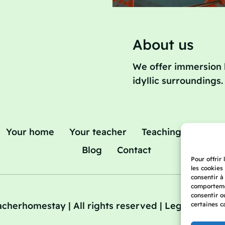
About us
We offer immersion 
idyllic surroundings.
Your home
Your teacher
Teaching holidays 
Blog
Contact
Pour offrir
les cookies
consentir à
comportemen
consentir o
cherhomestay | All rights reserved | Legal Notice |
certaines c