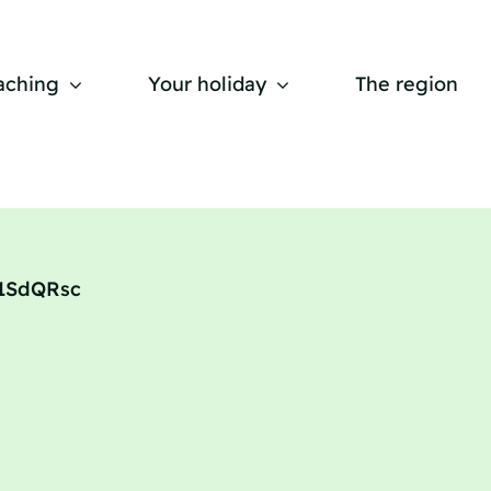
aching
Your holiday
The region
s1SdQRsc