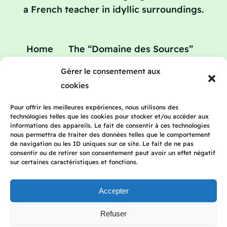
a French teacher in idyllic surroundings.
Home
The “Domaine des Sources”
Your home
Your teacher
Gérer le consentement aux
Teaching holidays : refresher courses in
cookies
French
Rates
Blog
Contact
Pour offrir les meilleures expériences, nous utilisons des
technologies telles que les cookies pour stocker et/ou accéder aux
informations des appareils. Le fait de consentir à ces technologies
nous permettra de traiter des données telles que le comportement
de navigation ou les ID uniques sur ce site. Le fait de ne pas
consentir ou de retirer son consentement peut avoir un effet négatif
2023 Frenchteacherhomestay | All rights
sur certaines caractéristiques et fonctions.
reserved | Legal Notice | Privacy Policy
Accepter
Refuser
Français
(
French
)
English