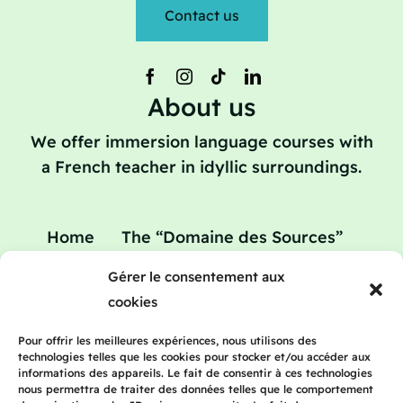
Contact us
About us
We offer immersion language courses with
a French teacher in idyllic surroundings.
Home
The “Domaine des Sources”
Your home
Your teacher
Gérer le consentement aux
Teaching holidays : refresher courses in
cookies
French
Rates
Blog
Contact
Pour offrir les meilleures expériences, nous utilisons des
technologies telles que les cookies pour stocker et/ou accéder aux
informations des appareils. Le fait de consentir à ces technologies
nous permettra de traiter des données telles que le comportement