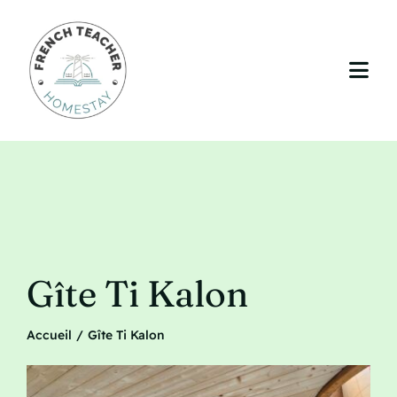
Passer
au
contenu
Togg
Navi
Accueil
Votre séjour
La région
Gîte Ti Kalon
L’enseignement (optionnel)
Accueil
Gîte Ti Kalon
Tarifs