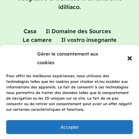
idilliaco.
Casa
Il Domaine des Sources
Le camere
Il vostro insegnante
Vacanze studio: corsi di aggiornamento
Gérer le consentement aux
in francese
cookies
Tariffe
Blog
Contatto
Pour offrir les meilleures expériences, nous utilisons des
technologies telles que les cookies pour stocker et/ou accéder aux
informations des appareils. Le fait de consentir à ces technologies
nous permettra de traiter des données telles que le comportement
2023 Frenchteacherhomestay | Tutti i diritti
de navigation ou les ID uniques sur ce site. Le fait de ne pas
consentir ou de retirer son consentement peut avoir un effet négatif
riservati | Avviso legale | Informativa sulla
sur certaines caractéristiques et fonctions.
privacy
Accepter